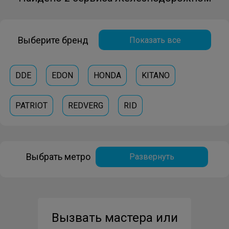
Выберите бренд
Показать все
DDE
EDON
HONDA
KITANO
PATRIOT
REDVERG
RID
Выбрать метро
Развернуть
Вызвать мастера или