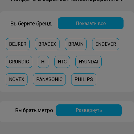
Выберите бренд
Показать все
BEURER
BRADEX
BRAUN
ENDEVER
GRUNDIG
HI
HTC
HYUNDAI
NOVEX
PANASONIC
PHILIPS
SCARLETT
SENCOR
SUPRA
XIAOMI
Выбрать метро
Развернуть