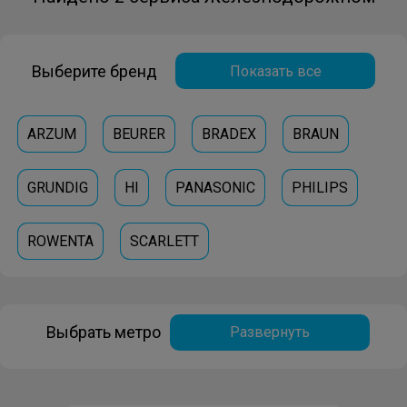
Выберите бренд
Показать все
ARZUM
BEURER
BRADEX
BRAUN
GRUNDIG
HI
PANASONIC
PHILIPS
ROWENTA
SCARLETT
Выбрать метро
Развернуть