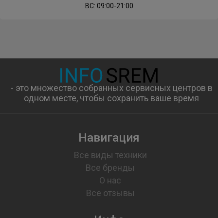
ВС: 09:00-21:00
TOSHIBA
V-ZUG
VESTEL
VESTFROST
WEISSGAUFF
WELLTON
WHIRLPOOL
WINIA
XIAOMI
ZANUSSI
ZARGET
- это множество собранных сервисных центров в
одном месте, чтобы сохранить ваше время
ZIGMUND-SHTAIN
Навигация
Все виды техники
Все бренды
О нас
Все отзывы