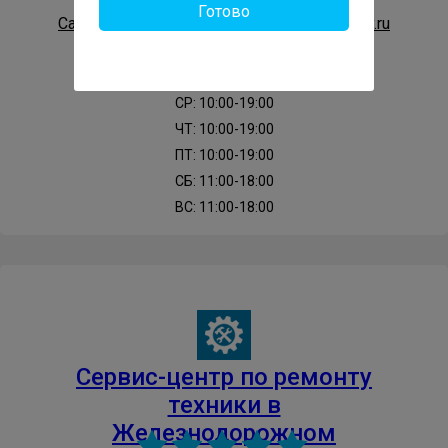
Готово
Сайт: https://gor-service-zheleznodorozhnyy.ru
INDEL-B
INDESIT
IO-MABE
JACKY-S
ПН: 10:00-19:00
ВТ: 10:00-19:00
JUNO
KAISER
KENWOOD
KITCHENAID
СР: 10:00-19:00
ЧТ: 10:00-19:00
ПТ: 10:00-19:00
KORTING
KRAFT
KUPPERSBERG
СБ: 11:00-18:00
ВС: 11:00-18:00
KUPPERSBUSCH
LERAN
LEX
LG
LGEN
LIBERTON
LIEBHERR
LOFRA
MASTERCOOK
MAUNFELD
MAXCUT
Cервис-центр по ремонту
MAYTAG
MIELE
MITSUBISHI-ELECTRIC
техники в
Железнодорожном