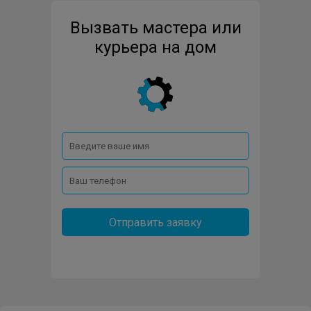
Вызвать мастера или
BRAVO
CANDY
CHANGHONG
курьера на дом
COLD-VINE
DAEWOO
DAIKIN
DAUSCHER
DE-DIETRICH
DE-LUXE
DELFA
DOMETIC
DON
ELECTROFROST
ELECTROLUX
ERGO
EVGO
EXITEQ
Отправить заявку
EZETIL
FAGOR
FHIABA
FRANKE
FREGGIA
FRIGIDAIRE
FROSTOR