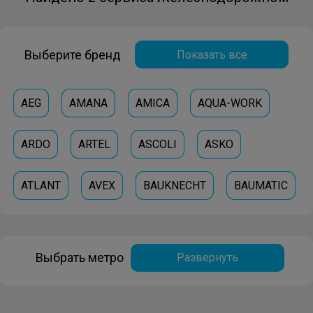
Выберите бренд
Показать все
AEG
AMANA
AMICA
AQUA-WORK
ARDO
ARTEL
ASCOLI
ASKO
ATLANT
AVEX
BAUKNECHT
BAUMATIC
BBK
BEKO
BERK
BERSON
Выбрать метро
Развернуть
BERTAZZONI
BIOZONE
BIRYUSA
BLOMBERG
BOMANN
BOSCH
BRANDT