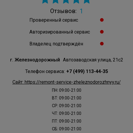
MYSTERY
NEFF
NEKO
NESONS
1
Отзывов:
NORD
NORDFROST
NOVEX
OLTO
Проверенный сервис
Авторизированный сервис
ORE
PANASONIC
POZIS
RAWMID
Владелец подтверждён
REEX
RENOVA
RESTART
REX
RID
г. Железнодорожный
Автозаводская улица, 21с2
Телефон сервиса:
+7 (499) 113-44-35
ROSIERES
SAMSUNG
SCHAUB-LORENZ
Сайт: https://remont-service-zheleznodorozhnyy.ru/
SEVERIN
SHARP
SIEMENS
SILTAL
ПН: 09:00-21:00
ВТ: 09:00-21:00
СР: 09:00-21:00
SIMFER
SMEG
SNAIGE
STINOL
ЧТ: 09:00-21:00
ПТ: 09:00-21:00
SUB-ZERO
SUPRA
TESLER
TIMBERK
СБ: 09:00-21:00