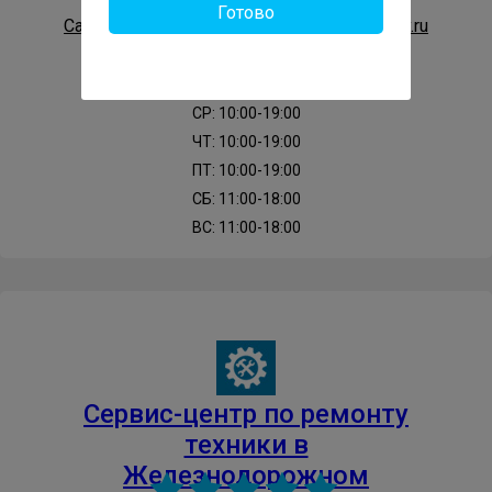
Готово
Сайт: https://gor-service-zheleznodorozhnyy.ru
REDMI
ROLAND
SAMSON
SAMSUNG
ПН: 10:00-19:00
ВТ: 10:00-19:00
SENCOR
SENNHEISER
SONY
TEAC
СР: 10:00-19:00
ЧТ: 10:00-19:00
ПТ: 10:00-19:00
TECHNICS
TELEFUNKEN
VESTEL
VIVO
СБ: 11:00-18:00
ВС: 11:00-18:00
XIAOMI
ZTE
Cервис-центр по ремонту
техники в
Железнодорожном