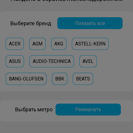
Выберите бренд
Показать все
ACER
AGM
AKG
ASTELL-KERN
ASUS
AUDIO-TECHNICA
AVEL
BANG-OLUFSEN
BBK
BEATS
BEHRINGER
BLACK-FOX
BLACKBERRY
Выбрать метро
Развернуть
BLAUPUNKT
BOSCH
BOSE
BOWERS-WILKINS
BQ
BRAVIS
DALI