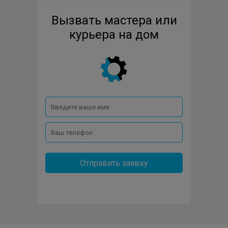
Вызвать мастера или
DELL
DENON
DIGMA
ELARI
курьера на дом
ELECTRA
ELEPHONE
EPLUTUS
ERGO
EXPLAY
FIIO
FOXCONN
GIGABYTE
GIONEE
GOOGLE
GRUNDIG
HARMAN-KARDON
HARPER
HIGHSCREEN
Отправить заявку
HONOR
HTC
HUAWEI
HYUNDAI
I-STAR
JBL
JVC
KEF
KOSS