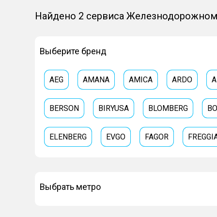
Найдено 2 сервиса Железнодорожно
Выберите бренд
AEG
AMANA
AMICA
ARDO
A
BERSON
BIRYUSA
BLOMBERG
B
ELENBERG
EVGO
FAGOR
FREGGI
GRUNDIG
HAIER
HANSA
HIBERG
Выбрать метро
IBERNA
IGNIS
IKEA
INDESIT