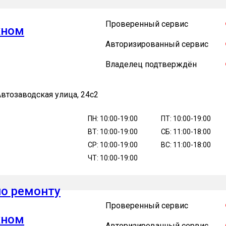
консультацию
N
MASTERCOOK
MAUNFELD
MAXCUT
MAY
Проверенный сервис
жном
ILCO
RAWMID
REESON
REGAL
RENOVA
Авторизированный сервис
Владелец подтверждён
SIEMENS
SILTAL
SMEG
TEKA
V-ZUG
Готово
тозаводская улица, 24с2
AOMI
ZANUSSI
ZARGET
ZEROWATT
ZIGMU
ПН: 10:00-19:00
ПТ: 10:00-19:00
ВТ: 10:00-19:00
СБ: 11:00-18:00
СР: 10:00-19:00
ВС: 11:00-18:00
ЧТ: 10:00-19:00
по ремонту
Проверенный сервис
жном
Авторизированный сервис