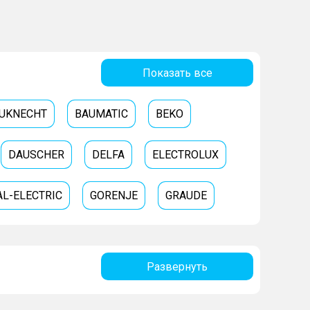
Показать все
UKNECHT
BAUMATIC
BEKO
DAUSCHER
DELFA
ELECTROLUX
L-ELECTRIC
GORENJE
GRAUDE
RISTON
HOTPOINT
I-STAR
Развернуть
ING
KRAFT
KUPPERSBERG