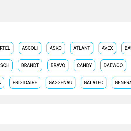
м
RTEL
ASCOLI
ASKO
ATLANT
AVEX
BA
OSCH
BRANDT
BRAVO
CANDY
DAEWOO
A
FRIGIDAIRE
GAGGENAU
GALATEC
GENERA
HISENSE
HOMSAIR
HOOVER
HOTPOINT-A
IO-MABE
IT-WASH
JACKY-S
KAISER
KORT
Получить