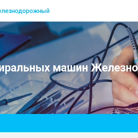
лезнодорожный
тиральных машин Железн