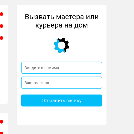
TAG
MIDEA
MIELE
NEFF
Вызвать мастера или
REX
ROSIERES
ROTEL
курьера на дом
VESTEL
VESTFROST
WEISSGAUFF
ND-SHTAIN
Отправить заявку