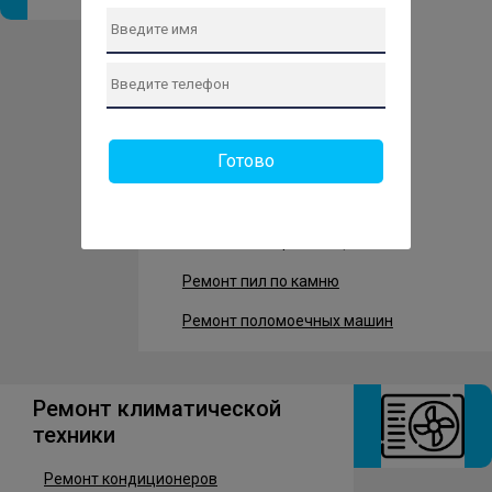
Ремонт электросамокатов
Ремонт гироскутеров
Ремонт моноколес
Ремонт электровелосипедов
Готово
Ремонт электроскутеров
Ремонт электромобилей
Ремонт электромотоциклов
Ремонт пил по камню
Ремонт поломоечных машин
Ремонт климатической
техники
Ремонт кондиционеров